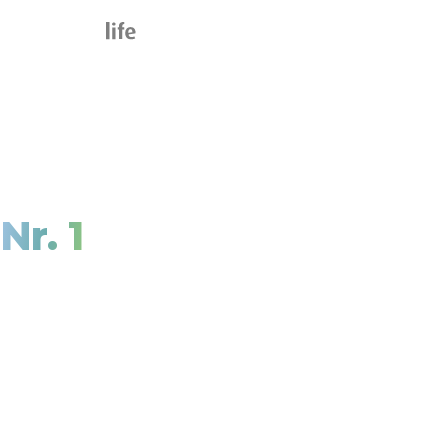
CREW
life
Ansprechpartner
Nr. 1
für fliegendes
Personal
Mit unserer Software wird Dein Leben als
Pilot oder Flugbegleiter einfacher und
kostengünstiger!