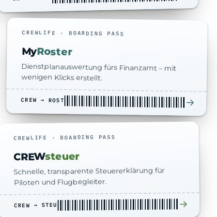
CREWLIFE · BOARDING PASS
ROST
My
Roster
Dienstplanauswertung fürs Finanzamt – mit
wenigen Klicks erstellt.
CREW → ROST
→
STEU
CREWLIFE · BOARDING PASS
steuer
CREW
Schnelle, transparente Steuererklärung für
Piloten und Flugbegleiter.
→
CREW → STEU