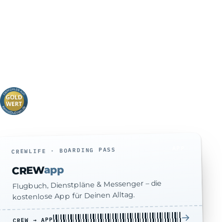
zu CREWapp
→
zu MyRoster
→
zu CREWsteuer
→
Empfohlen auf KennstDuEinen.de
APP
CREWLIFE · BOARDING PASS
app
CREW
Flugbuch, Dienstpläne & Messenger – die
kostenlose App für Deinen Alltag.
→
CREW → APP