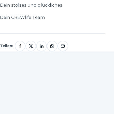
Dein stolzes und glückliches
Dein CREWlife Team
Teilen:
CREWbenefits – exklusive Rabatte
bei aktuell über 150 Markenanbietern